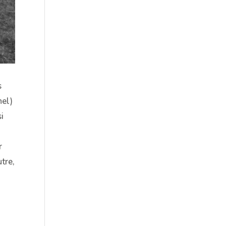
s
hel)
i
r
utre,