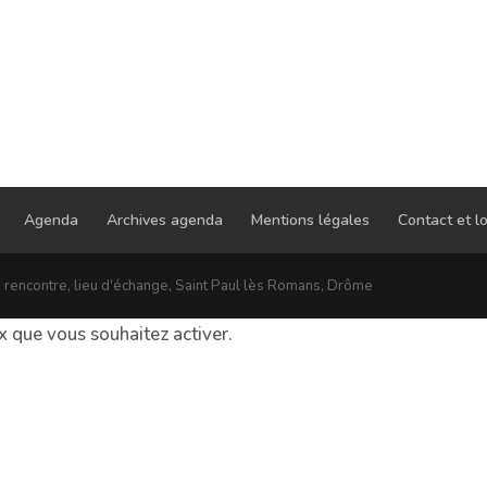
Agenda
Archives agenda
Mentions légales
Contact et lo
e rencontre, lieu d'échange, Saint Paul lès Romans, Drôme
ux que vous souhaitez activer.