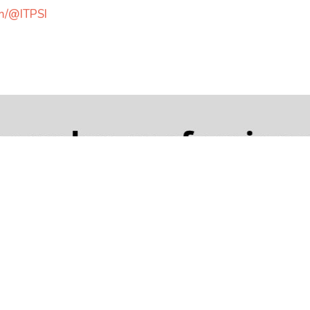
om/@
ITPSI