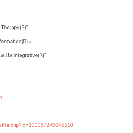
g Therapy(R)”
formation(R) »
ellle Intégrative(R)”
m
ofile.php?id=100087246045510