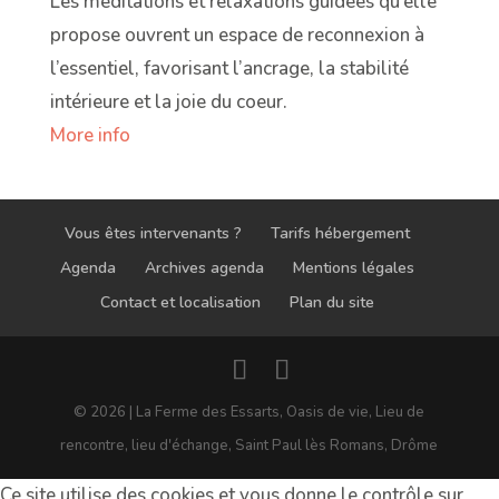
Les méditations et relaxations guidées qu’elle
propose ouvrent un espace de reconnexion à
l’essentiel, favorisant l’ancrage, la stabilité
intérieure et la joie du coeur.
More info
Vous êtes intervenants ?
Tarifs hébergement
Agenda
Archives agenda
Mentions légales
Contact et localisation
Plan du site
© 2026 | La Ferme des Essarts, Oasis de vie, Lieu de
rencontre, lieu d'échange, Saint Paul lès Romans, Drôme
Ce site utilise des cookies et vous donne le contrôle sur